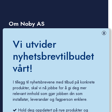
Om Noby AS
X
Vi utvider
Gå til nettbutikk
Om Noby AS
nyhetsbrevtilbudet
Finn din nærmeste forhandler
vårt!
Bærekraft og samfunnsansvar
Personvernerklæring
I tillegg til nyhetsbrevene med tilbud på konkrete
produkter, skal vi nå jobbe for å gi deg mer
relevant innhold som gjør jobben din som
installatør, leverandør og fagperson enklere.
Support
Hold deg oppdatert på nye produkter og