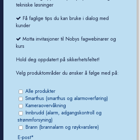
tekniske løsninger
Teknisk support
Få faglige tips du kan bruke i dialog med
E-post
kunder
support@noby.no
Motta invitasjoner til Nobys fagwebinarer og
kurs
Telefon
23 03 13 90
Hold deg oppdatert på sikkerhetsfeltet!
Velg produktområder du ønsker å følge med på:
Generelle henvendelser
E-post
Alle produkter
salg@noby.no
Smarthus (smarthus og alarmoverføring)
Kameraovervåkning
Telefon
Innbrudd (alarm, adgangskontroll og
strømmforsyning)
23 03 14 00
Brann (brannalarm og røykvarslere)
E-post*